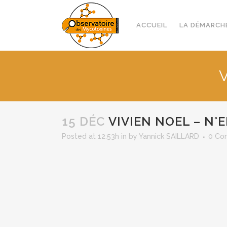
ACCUEIL
LA DÉMARCH
V
15 DÉC
VIVIEN NOEL – N°E
Posted at 12:53h
in
by
Yannick SAILLARD
0 Co