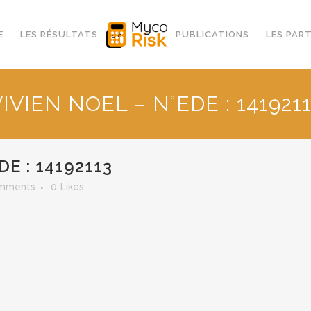
E
LES RÉSULTATS
PUBLICATIONS
LES PAR
IVIEN NOEL – N°EDE : 141921
DE : 14192113
mments
0
Likes