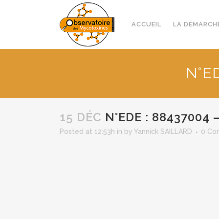
ACCUEIL
LA DÉMARCH
N°E
15 DÉC
N°EDE : 88437004 
Posted at 12:53h
in
by
Yannick SAILLARD
0 Co