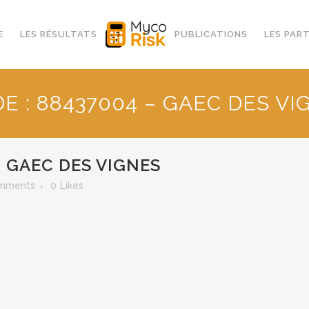
E
LES RÉSULTATS
PUBLICATIONS
LES PAR
DE : 88437004 – GAEC DES VI
– GAEC DES VIGNES
mments
0
Likes