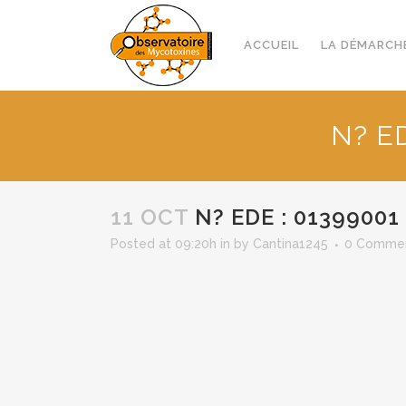
ACCUEIL
LA DÉMARCH
N? ED
11 OCT
N? EDE : 01399001
Posted at 09:20h
in
by
Cantina1245
0 Comme