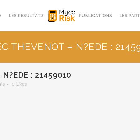
E
LES RÉSULTATS
PUBLICATIONS
LES PAR
C THEVENOT – N?EDE : 2145
N?EDE : 21459010
ts
0
Likes