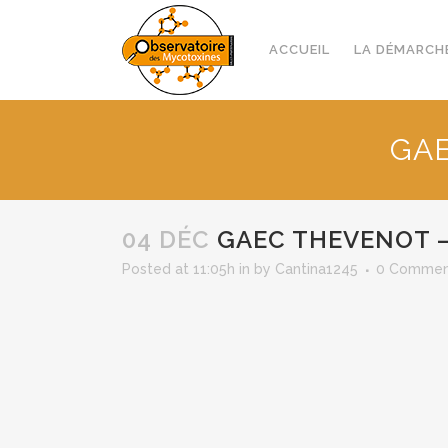
ACCUEIL
LA DÉMARCH
GAE
04 DÉC
GAEC THEVENOT – 
Posted at 11:05h
in
by
Cantina1245
0 Commen