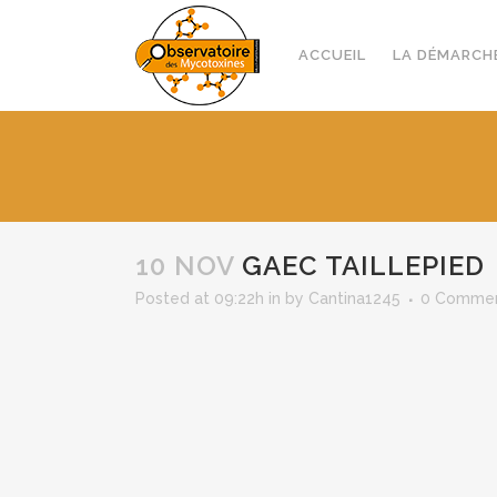
ACCUEIL
LA DÉMARCH
10 NOV
GAEC TAILLEPIED
Posted at 09:22h
in
by
Cantina1245
0 Comme