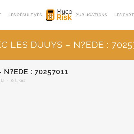
E
LES RÉSULTATS
PUBLICATIONS
LES PAR
C LES DUUYS – N?EDE : 7025
 N?EDE : 70257011
ts
0
Likes