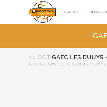
ACCUEIL
LA DÉMARCH
GAE
10 OCT
GAEC LES DUUYS –
Posted at 10:17h
in
by
Cantina1245
0 Commen