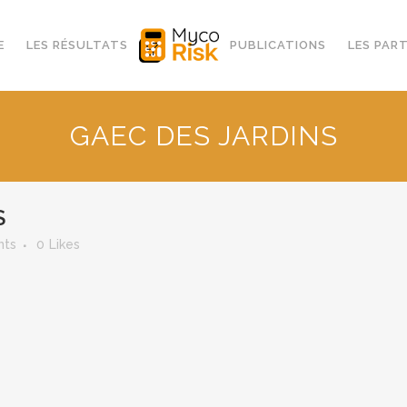
E
LES RÉSULTATS
PUBLICATIONS
LES PAR
GAEC DES JARDINS
S
nts
0
Likes