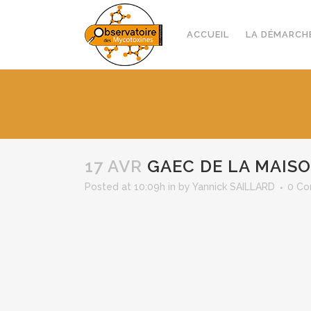
ACCUEIL
LA DÉMARCH
17 AVR
GAEC DE LA MAIS
Posted at 10:09h
in
by
Yannick SAILLARD
0 C