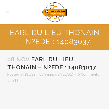
EARL DU LIEU THONAIN
– N?EDE : 14083037
08 NOV
EARL DU LIEU
THONAIN – N?EDE : 14083037
Posted at 18:13h
in
by
Yannick SAILLARD
0 Comments
0
Likes