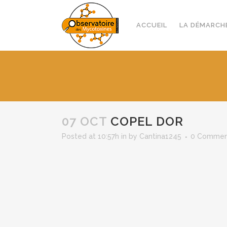
ACCUEIL
LA DÉMARCH
07 OCT
COPEL DOR
Posted at 10:57h
in
by
Cantina1245
0 Commen