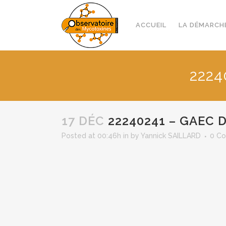
ACCUEIL
LA DÉMARCH
2224
17 DÉC
22240241 – GAEC 
Posted at 00:46h
in
by
Yannick SAILLARD
0 C