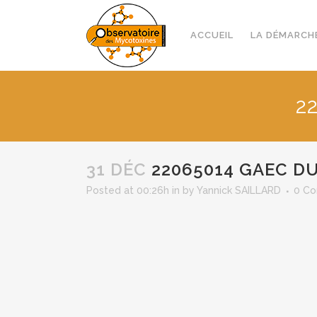
ACCUEIL
LA DÉMARCH
2
31 DÉC
22065014 GAEC DU
Posted at 00:26h
in
by
Yannick SAILLARD
0 C