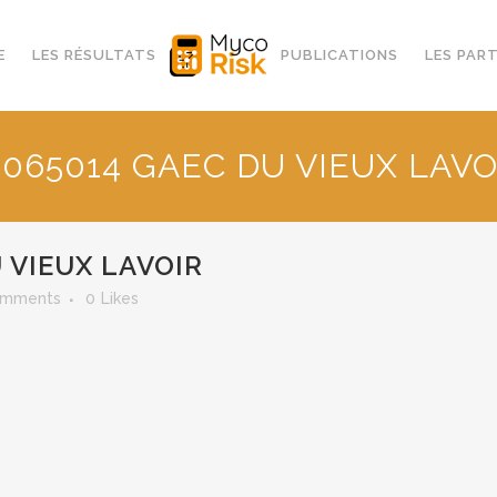
E
LES RÉSULTATS
PUBLICATIONS
LES PAR
2065014 GAEC DU VIEUX LAVO
 VIEUX LAVOIR
omments
0
Likes