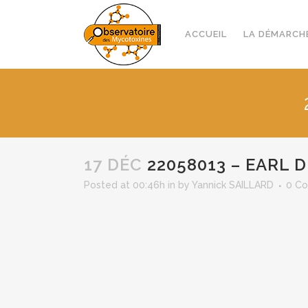
ACCUEIL
LA DÉMARCH
17 DÉC
22058013 – EARL D
Posted at 00:46h
in
by
Yannick SAILLARD
0 C