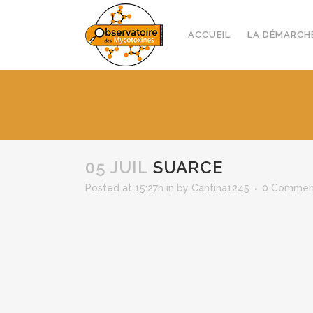
ACCUEIL
LA DÉMARCH
05 JUIL
SUARCE
Posted at 15:27h
in
by
Cantina1245
0 Commen