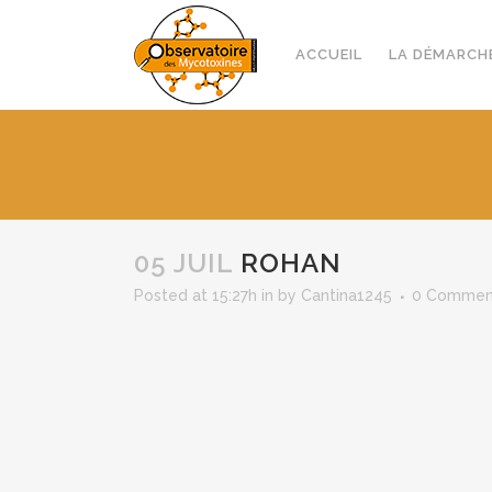
ACCUEIL
LA DÉMARCH
05 JUIL
ROHAN
Posted at 15:27h
in
by
Cantina1245
0 Commen