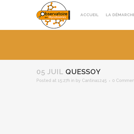
ACCUEIL
LA DÉMARCH
05 JUIL
QUESSOY
Posted at 15:27h
in
by
Cantina1245
0 Commen