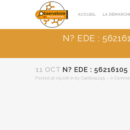
ACCUEIL
LA DÉMARCH
N? EDE : 56216
11 OCT
N? EDE : 56216105 
Posted at 09:20h
in
by
Cantina1245
0 Comme