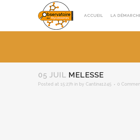
ACCUEIL
LA DÉMARCH
05 JUIL
MELESSE
Posted at 15:27h
in
by
Cantina1245
0 Commen