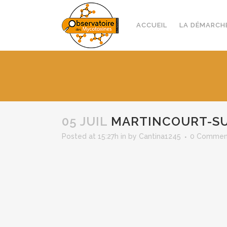
ACCUEIL
LA DÉMARCH
05 JUIL
MARTINCOURT-SU
Posted at 15:27h
in
by
Cantina1245
0 Commen