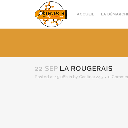
ACCUEIL
LA DÉMARCH
22 SEP
LA ROUGERAIS
Posted at 15:08h
in
by
Cantina1245
0 Comme