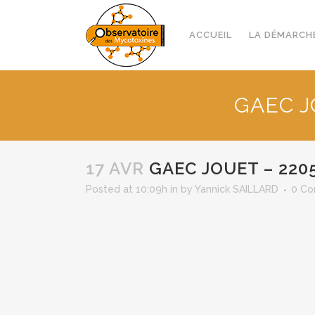
ACCUEIL
LA DÉMARCH
GAEC J
17 AVR
GAEC JOUET – 2205
Posted at 10:09h
in
by
Yannick SAILLARD
0 C