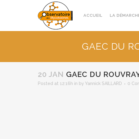
ACCUEIL
LA DÉMARCH
GAEC DU ROU
20 JAN
GAEC DU ROUVRAY –
Posted at 12:16h
in
by
Yannick SAILLARD
0 Co