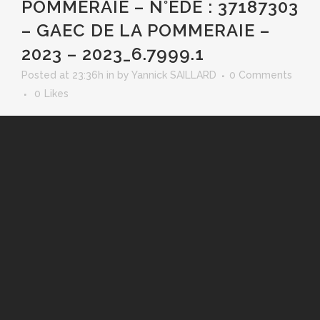
POMMERAIE – N°EDE : 37187303
– GAEC DE LA POMMERAIE –
2023 – 2023_6.7999.1
Posted at 23:36h
in
by
Yannick SAILLARD
0 Comments
0
Likes