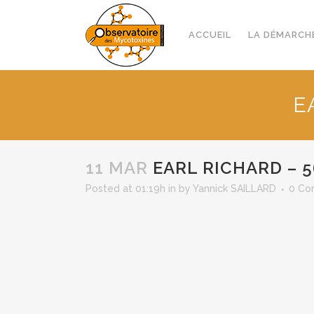
ACCUEIL
LA DÉMARCH
E
11 MAR
EARL RICHARD – 5
Posted at 01:19h
in
by
Yannick SAILLARD
0 Co