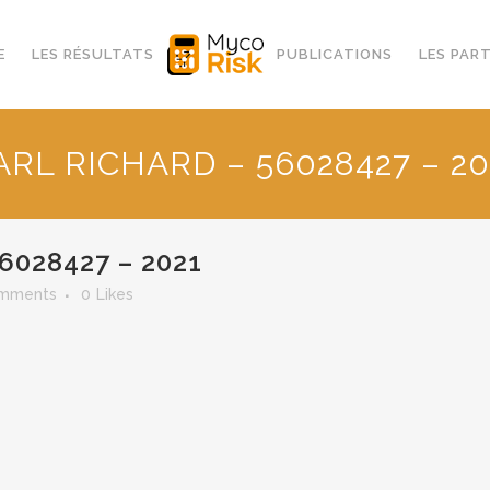
E
LES RÉSULTATS
PUBLICATIONS
LES PAR
ARL RICHARD – 56028427 – 20
6028427 – 2021
mments
0
Likes